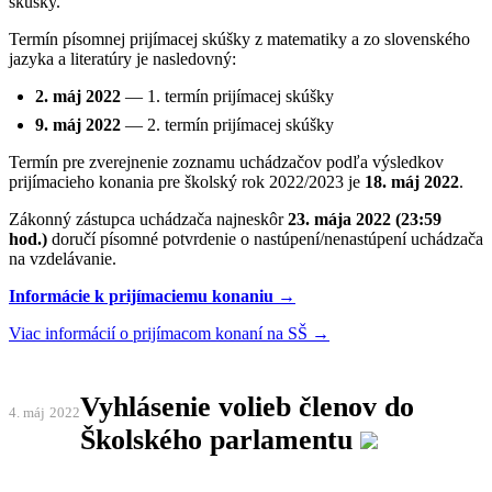
skúšky.
Termín písomnej prijímacej skúšky z matematiky a zo slovenského
jazyka a literatúry je nasledovný:
2. máj 2022
— 1. termín prijímacej skúšky
9. máj 2022
— 2. termín prijímacej skúšky
Termín pre zverejnenie zoznamu uchádzačov podľa výsledkov
prijímacieho konania pre školský rok 2022/2023 je
18. máj 2022
.
Zákonný zástupca uchádzača najneskôr
23. mája 2022 (23:59
hod.)
doručí písomné potvrdenie o nastúpení/nenastúpení uchádzača
na vzdelávanie
.
Informácie k prijímaciemu konaniu →
Viac informácií o prijímacom konaní na SŠ →
Vyhlásenie volieb členov do
4. máj
2022
Školského parlamentu