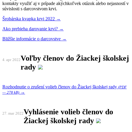
kontakty využiť aj v prípade akýchkoľvek otázok alebo nejasností v
súvislosti s darcovstvom krvi.
Šrobárska kvapka krvi 2022 →
Ako prebieha darovanie krvi? →
Bližšie informácie o darcovstve →
Voľby členov do Žiackej školskej
4. apr
2022
rady
Rozhodnutie o zrušení volieb členov do Žiackej školskej rady
(PDF
→
— 278 kB)
Vyhlásenie volieb členov do
27. mar
2022
Žiackej školskej rady