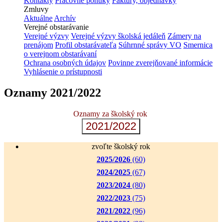
Kontakty
Pracovné ponuky
Faktúry, objednávky
Zmluvy
Aktuálne
Archív
Verejné obstarávanie
Verejné výzvy
Verejné výzvy školská jedáleň
Zámery na
prenájom
Profil obstarávateľa
Súhrnné správy VO
Smernica
o verejnom obstarávaní
Ochrana osobných údajov
Povinne zverejňované informácie
Vyhlásenie o prístupnosti
Oznamy 2021/2022
Oznamy za školský rok
2021/2022
zvoľte školský rok
2025/2026
(60)
2024/2025
(67)
2023/2024
(80)
2022/2023
(75)
2021/2022
(96)