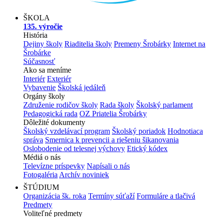
ŠKOLA
135. výročie
História
Dejiny školy
Riaditelia školy
Premeny Šrobárky
Internet na
Šrobárke
Súčasnosť
Ako sa meníme
Interiér
Exteriér
Vybavenie
Školská jedáleň
Orgány školy
Združenie rodičov školy
Rada školy
Školský parlament
Pedagogická rada
OZ Priatelia Šrobárky
Dôležité dokumenty
Školský vzdelávací program
Školský poriadok
Hodnotiaca
správa
Smernica k prevencii a riešeniu šikanovania
Oslobodenie od telesnej výchovy
Etický kódex
Médiá o nás
Televízne príspevky
Napísali o nás
Fotogaléria
Archív noviniek
ŠTÚDIUM
Organizácia šk. roka
Termíny súťaží
Formuláre a tlačivá
Predmety
Voliteľné predmety