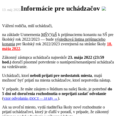
Informácie pre uchádzačov
13. máj
2022
Vážení rodičia, milí uchádzači,
na základe Usmernenia
MŠVVaŠ
k prijímaciemu konaniu na SŠ pre
školský rok 2022/2023 — bude
výsledková listina prijímacieho
konania
pre školský rok 2022/2023 zverejnená na stránke školy
18.
mája 2022
.
Zákonný zástupca uchádzača najneskôr
23. mája 2022 (23:59
hod.)
doručí písomné potvrdenie o nastúpení/nenastúpení uchádzača
na vzdelávanie
.
Uchádzači, ktorí
neboli prijatí pre nedostatok miesta
, majú
možnosť byť prijatí na miesta uchádzačov, ktorí nepotvrdia nástup.
V prípade, že máte záujem o štúdium na našej škole, je potrebné
do
5 dní od doručenia rozhodnutia o neprijatí zaslať odvolanie
(
vzor odvolania
→
).
(DOCX — 18 kB)
Ak sa uvoľní miesto, vydá riaditeľka školy nové rozhodnutie o
prijatí uchádzačovi, ktorý je ďalší v poradí, v prípade, že zákonný