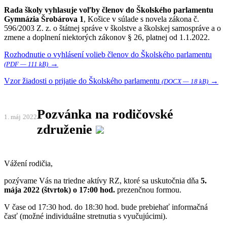
Rada školy vyhlasuje voľby členov do Školského parlamentu
Gymnázia Šrobárova 1
, Košice v súlade s novela zákona č.
596/2003 Z. z. o štátnej správe v školstve a školskej samospráve a o
zmene a doplnení niektorých zákonov § 26, platnej od 1.1.2022.
Rozhodnutie o vyhlásení volieb členov do Školského parlamentu
→
(PDF — 111 kB)
Vzor žiadosti o prijatie do Školského parlamentu
→
(DOCX — 18 kB)
Pozvánka na rodičovské
1. máj
2022
združenie
Vážení rodičia,
pozývame Vás na triedne aktívy RZ, ktoré sa uskutočnia dňa
5.
mája 2022 (štvrtok) o 17:00 hod.
prezenčnou formou.
V čase od 17:30 hod. do 18:30 hod. bude prebiehať informačná
časť (možné individuálne stretnutia s vyučujúcimi).