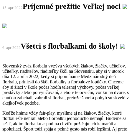
Príjemné prežitie Veľkej noci
15. apr
2022
Všetci s florbalkami do školy!
6. apr
2022
Slovenský zväz florbalu vyzýva všetkých žiakov, žiačky, učiteľov,
učiteľky, riaditeľov, riaditeľky škôl na Slovensku, aby si v utorok
dňa 12. apríla 2022, kedy si pripomíname Medzinárodný deň
florbalu, priniesli do škôl florbalky a florbalové loptičky. Chceme,
aby si žiaci v škole počas hodín telesnej výchovy, počas veľkej
prestávky alebo po vyučovaní, alebo v telocvični, vonku na dvore, s
chuťou zabehali, zahrali si florbal, pretože šport a pohyb sú skvelé v
akejkoľvek podobe.
Keďže hráme vždy fair-play, myslíme aj na žiakov, žiačky, ktoré
florbal ešte nehrali alebo florbalku jednoducho nemajú. Budeme sa
tešiť, ak im florbalku aspoň na chvíľu požičajú ich kamaráti a
spolužiaci. Šport totiž spája a pekné gesto nás robí lepšími. Aj preto