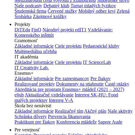
Medzinárodná cena vojvodu z Edinburghu
Študentské slovo
Naše podcasty
Debatný klub
Turnaj mladých fyzikov
Študentská firma
Červené stužky
Mobilný odber krvi
Zelená
Šrobárka
Záujmové krúžky
Projekty
DiTEdu
FinQ
Národný projekt edIT1
Vzdelávanie:
Komenského inštitút
Gramotnosť
Základné informácie
Ciele projektu
Pedagogické kluby
Multimediálna učebňa
IT akadémia
Základné informácie
Ciele projektu
IT ScienceLab
IT Creativity Lab.
Erasmus+
Základné informácie
Pre zamestnancov
Pre žiakov
Realizované projekty
Dokumenty na stiahnutie
Časté otázky
Akreditácia pre program Erasmus+ mládež (2021 – 2027)
eljub
Aktualizačné vzdelávanie
Interreg SK-HU: Fond
malých projektov
Interreg V-A
Škola bez nenávisti
Základné informácie
Realizačný tím
Akčný plán
Naše aktivity
Schránka dôvery
Prevencia šikanovania
Praktikum pre žiakov
Konferencia mládeže
Sapere Aude
Pre verejnosť