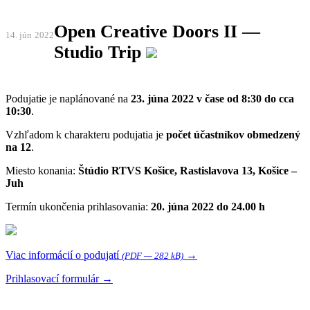
Open Creative Doors II —
14. jún
2022
Studio Trip
Podujatie je naplánované na
23. júna 2022 v čase od 8:30 do cca
10:30
.
Vzhľadom k charakteru podujatia je
počet účastníkov obmedzený
na 12
.
Miesto konania:
Štúdio RTVS Košice, Rastislavova 13, Košice –
Juh
Termín ukončenia prihlasovania:
20. júna 2022 do 24.00 h
Viac informácií o podujatí
→
(PDF — 282 kB)
Prihlasovací formulár →