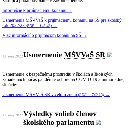
zástupca podal odvolanie v zákonnej lehote.
Informácie k prijímaciemu konaniu →
Usmernenia
MŠVVaŠ
k prijímaciemu konaniu na SŠ pre školský
rok 2022/23
→
(PDF — 148 kB)
Viac informácií o prijímacom konaní na SŠ →
Usmernenie
MŠVVaŠ SR
12. máj
2022
Usmernenie k bezpečnému prostrediu v školách a školských
zariadeniach počas pandémie ochorenia COVID-19 a mimoriadnej
situácie:
Usmernenie
MŠVVaŠ SR
v celom znení
→
(PDF — 742 kB)
Výsledky volieb členov
12. máj
2022
školského parlamentu