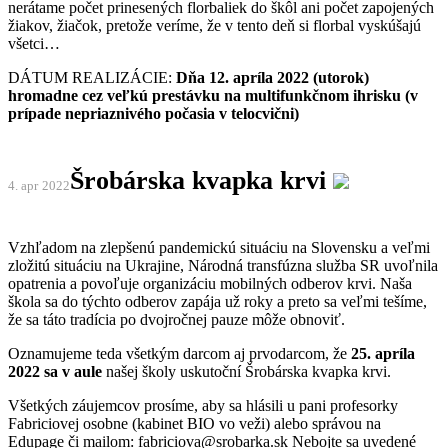
nerátame počet prinesených florbaliek do škôl ani počet zapojených
žiakov, žiačok, pretože veríme, že v tento deň si florbal vyskúšajú
všetci…
DÁTUM REALIZÁCIE:
Dňa 12. apríla 2022 (utorok)
hromadne cez veľkú prestávku na multifunkčnom ihrisku (v
prípade nepriaznivého počasia v telocvični)
Šrobárska kvapka krvi
4. apr
2022
Vzhľadom na zlepšenú pandemickú situáciu na Slovensku a veľmi
zložitú situáciu na Ukrajine, Národná transfúzna služba SR uvoľnila
opatrenia a povoľuje organizáciu mobilných odberov krvi. Naša
škola sa do týchto odberov zapája už roky a preto sa veľmi tešíme,
že sa táto tradícia po dvojročnej pauze môže obnoviť.
Oznamujeme teda všetkým darcom aj prvodarcom, že
25. apríla
2022 sa v aule
našej školy uskutoční Šrobárska kvapka krvi.
Všetkých záujemcov prosíme, aby sa hlásili u pani profesorky
Fabriciovej osobne (kabinet BIO vo veži) alebo správou na
Edupage či mailom: fabriciova@srobarka.sk Nebojte sa uvedené