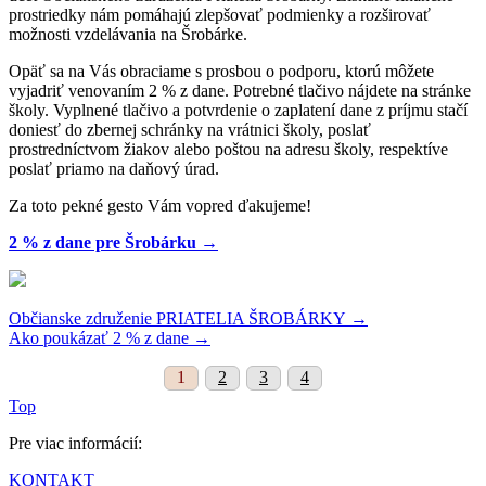
prostriedky nám pomáhajú zlepšovať podmienky a rozširovať
možnosti vzdelávania na Šrobárke.
Opäť sa na Vás obraciame s prosbou o podporu, ktorú môžete
vyjadriť venovaním 2 % z dane. Potrebné tlačivo nájdete na stránke
školy. Vyplnené tlačivo a potvrdenie o zaplatení dane z príjmu stačí
doniesť do zbernej schránky na vrátnici školy, poslať
prostredníctvom žiakov alebo poštou na adresu školy, respektíve
poslať priamo na daňový úrad.
Za toto pekné gesto Vám vopred ďakujeme!
2 % z dane pre Šrobárku →
Občianske združenie PRIATELIA ŠROBÁRKY →
Ako poukázať 2 % z dane →
1
2
3
4
Top
Pre viac informácií:
KONTAKT