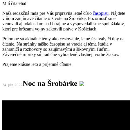
Milí čitatelia!
Naša redakčná rada pre Vás pripravila letné číslo
časopisu
. Nájdete
v ňom zaujímavé čítanie o živote na Šrobárke. Pozornosť sme
venovali aj udalostiam na Ukrajine a vyspovedali sme spolužiakov,
ktorí pre hrôzami vojny zakotvili práve v Košiciach.
Prítomné sú aktuálne témy ako cestovanie, letné festivaly či tipy na
čítanie. Na stránky nášho časopisu sa vracia aj téma štúdia v
zahraničí a rozhovory so zaujímavými a šikovnými ľuďmi.
Záverečné rubriky sú tradične vyhradené vlastnej tvorbe žiakov.
Prajeme krásne leto a príjemné čítanie.
Noc na Šrobárke
24. jún
2022