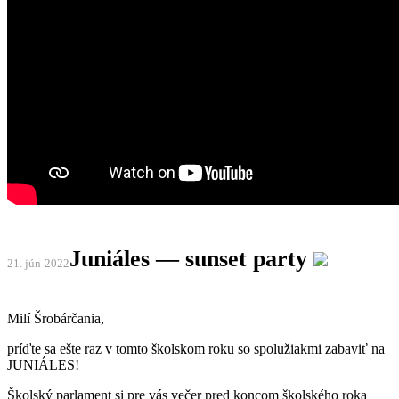
Juniáles — sunset party
21. jún
2022
Milí Šrobárčania,
príďte sa ešte raz v tomto školskom roku so spolužiakmi zabaviť na
JUNIÁLES!
Školský parlament si pre vás večer pred koncom školského roka