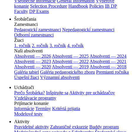
Všeobecné informácie
General Information
Výberové
konanie
Selection Procedure
Handbook
Policies
IB DP
Faculty
DP Exams
Šrobárčania
Zamestnanci
Pedagogickí zamestnanci
Nepedagogickí zamestnanci
Odborní zamestnanci
Žiaci
1. ročník
2. ročník
3. ročník
4. ročník
Naši absolventi
Absolventi — 2026
Absolventi — 2025
Absolventi — 2024
Absolventi — 2023
Absolventi — 2022
Absolventi — 2021
Absolventi — 2020
Absolventi — 2019
Absolventi — 2018
Galéria tabiel
Galéria pedagogického zboru
Premianti ročníka
Úspešní žiaci
Významní absolventi
Uchádzači
Prečo Šrobárka?
Inšpirujte sa
Aktivity pre uchádzačov
Vzdelávacie programy
Prijímacie konanie
Informácie
Termíny
Kritériá prijatia
Modelové testy
Aktivity
Pravidelné aktivity
Zahraničné exkurzie
Buddy program