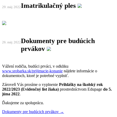
Imatrikulačný ples
29. máj
2022
Dokumenty pre budúcich
26. máj
2022
prvákov
Vážení rodičia, budúci prváci, v odkliku
www.srobarka.sk/prijimacie-konanie
nájdete informácie o
dokumentoch, ktoré je potrebné vyplniť.
Zároveň Vás prosíme o vyplnenie
Prihlášky na školský rok
2022/2023 (Evidenčný list žiaka)
prostredníctvom Edupage
do 5.
júna 2022
.
Ďakujeme za spoluprácu.
Dokumenty pre budúcich prvákov →