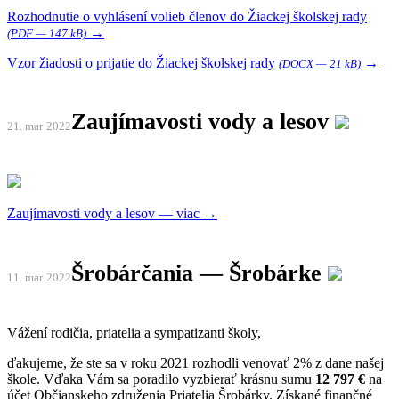
Rozhodnutie o vyhlásení volieb členov do Žiackej školskej rady
→
(PDF — 147 kB)
Vzor žiadosti o prijatie do Žiackej školskej rady
→
(DOCX — 21 kB)
Zaujímavosti vody a lesov
21. mar
2022
Zaujímavosti vody a lesov — viac →
Šrobárčania — Šrobárke
11. mar
2022
Vážení rodičia, priatelia a sympatizanti školy,
ďakujeme, že ste sa v roku 2021 rozhodli venovať 2% z dane našej
škole. Vďaka Vám sa poradilo vyzbierať krásnu sumu
12 797 €
na
účet Občianskeho združenia Priatelia Šrobárky. Získané finančné