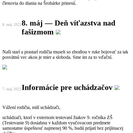
členovia do diania na Šrobárke prinesú.
8. máj — Deň víťazstva nad
8. máj
2022
fašizmom
Naši starí a prastarí rodičia museli so zbraňou v ruke bojovať za tak
posvätnú vec akou je mier a sloboda. Sme im za to vďační.
Informácie pre uchádzačov
7. máj
2022
Vážení rodičia, milí uchádzači,
uchádzači, ktorí v externom testovaní žiakov 9. ročníka ZŠ
(Testovanie 9) dosiahnu v každom vyučovacom predmete
samostatne úspešnosť najmenej 90 %, budú prijatí bez prijímacej