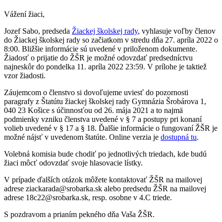
Vážení žiaci,
Jozef Sabo, predseda
Žiackej školskej rady
, vyhlasuje voľby členov
do Žiackej školskej rady so začiatkom v stredu dňa 27. apríla 2022 o
8:00. Bližšie informácie sú uvedené v priloženom dokumente.
Žiadosť o prijatie do ŽŠR je možné odovzdať predsedníctvu
najneskôr do pondelka 11. apríla 2022 23:59. V prílohe je taktiež
vzor žiadosti.
Záujemcom o členstvo si dovoľujeme uviesť do pozornosti
paragrafy z Štatútu žiackej školskej rady Gymnázia Šrobárova 1,
040 23 Košice s účinnosťou od 26. mája 2021 a to najmä
podmienky vzniku členstva uvedené v § 7 a postupy pri konaní
volieb uvedené v § 17 a § 18. Ďalšie informácie o fungovaní ŽŠR je
možné nájsť v uvedenom štatúte. Online verzia je
dostupná tu
.
Volebná komisia bude chodiť po jednotlivých triedach, kde budú
žiaci môcť odovzdať svoje hlasovacie lístky.
V prípade ďalších otázok môžete kontaktovať ŽŠR na mailovej
adrese ziackarada@srobarka.sk alebo predsedu ŽŠR na mailovej
adrese 18c22@srobarka.sk, resp. osobne v 4.C triede.
S pozdravom a prianím pekného dňa Vaša ŽŠR.