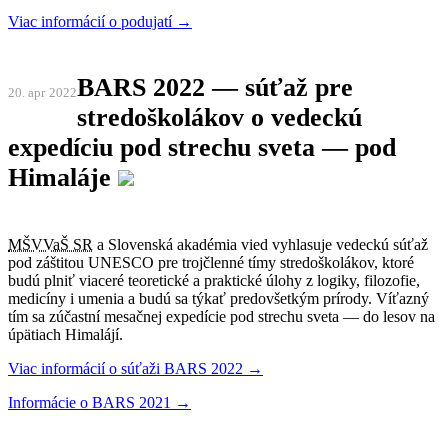
Viac informácií o podujatí →
BARS 2022 — súťaž pre
20. apr
2022
stredoškolákov o vedeckú
expedíciu pod strechu sveta — pod
Himaláje
MŠVVaŠ SR
a Slovenská akadémia vied vyhlasuje vedeckú súťaž
pod záštitou UNESCO pre trojčlenné tímy stredoškolákov, ktoré
budú plniť viaceré teoretické a praktické úlohy z logiky, filozofie,
medicíny i umenia a budú sa týkať predovšetkým prírody. Víťazný
tím sa zúčastní mesačnej expedície pod strechu sveta — do lesov na
úpätiach Himalájí.
Viac informácií o súťaži BARS 2022 →
Informácie o BARS 2021 →