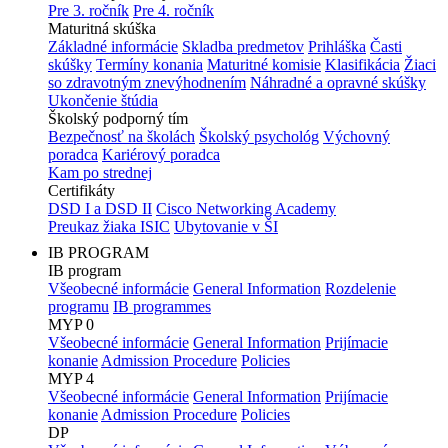
Pre 3. ročník
Pre 4. ročník
Maturitná skúška
Základné informácie
Skladba predmetov
Prihláška
Časti
skúšky
Termíny konania
Maturitné komisie
Klasifikácia
Žiaci
so zdravotným znevýhodnením
Náhradné a opravné skúšky
Ukončenie štúdia
Školský podporný tím
Bezpečnosť na školách
Školský psychológ
Výchovný
poradca
Kariérový poradca
Kam po strednej
Certifikáty
DSD I a DSD II
Cisco Networking Academy
Preukaz žiaka ISIC
Ubytovanie v ŠI
IB PROGRAM
IB program
Všeobecné informácie
General Information
Rozdelenie
programu
IB programmes
MYP 0
Všeobecné informácie
General Information
Prijímacie
konanie
Admission Procedure
Policies
MYP 4
Všeobecné informácie
General Information
Prijímacie
konanie
Admission Procedure
Policies
DP