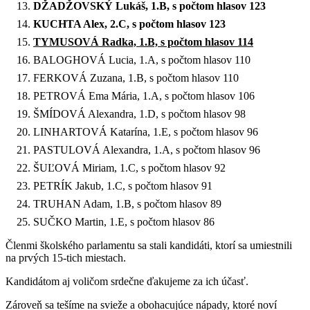
DŽADŽOVSKÝ Lukáš, 1.B, s počtom hlasov 123
KUCHTA Alex, 2.C, s počtom hlasov 123
TYMUSOVÁ Radka, 1.B, s počtom hlasov 114
BALOGHOVÁ Lucia, 1.A, s počtom hlasov 110
FERKOVÁ Zuzana, 1.B, s počtom hlasov 110
PETROVÁ Ema Mária, 1.A, s počtom hlasov 106
ŠMÍDOVÁ Alexandra, 1.D, s počtom hlasov 98
LINHARTOVÁ Katarína, 1.E, s počtom hlasov 96
PASTULOVÁ Alexandra, 1.A, s počtom hlasov 96
ŠUĽOVÁ Miriam, 1.C, s počtom hlasov 92
PETRÍK Jakub, 1.C, s počtom hlasov 91
TRUHAN Adam, 1.B, s počtom hlasov 89
SUČKO Martin, 1.E, s počtom hlasov 86
Členmi školského parlamentu sa stali kandidáti, ktorí sa umiestnili
na prvých 15-tich miestach.
Kandidátom aj voličom srdečne ďakujeme za ich účasť.
Zároveň sa tešíme na svieže a obohacujúce nápady, ktoré noví