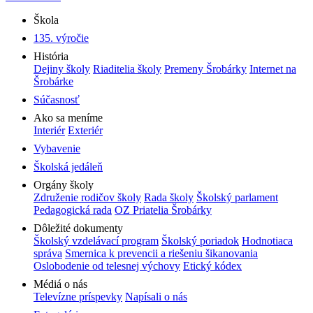
Škola
135. výročie
História
Dejiny školy
Riaditelia školy
Premeny Šrobárky
Internet na
Šrobárke
Súčasnosť
Ako sa meníme
Interiér
Exteriér
Vybavenie
Školská jedáleň
Orgány školy
Združenie rodičov školy
Rada školy
Školský parlament
Pedagogická rada
OZ Priatelia Šrobárky
Dôležité dokumenty
Školský vzdelávací program
Školský poriadok
Hodnotiaca
správa
Smernica k prevencii a riešeniu šikanovania
Oslobodenie od telesnej výchovy
Etický kódex
Médiá o nás
Televízne príspevky
Napísali o nás