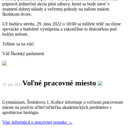
pripravil jedinečnú akciu plnú zábavy, ktorá sa bude niesť v
znamení dobrej nálady a večernej pohody na našom malom
školskom dvore.
Už budúcu stredu, 29. júna 2022 o 18:00 sa môžete tešiť na rôzne
spevácke a hudobné vystúpenia a zakončíme to diskotékou pod
holým nebom.
Tešíme sa na vás!
Váš Školský parlament
Voľné pracovné miesto
16. jún
2022
Gymnázium, Šrobárova 1, Košice informuje o voľnom pracovnom
mieste na pozíciu učiteľ/učiteľka akademických predmetov s
aprobáciou biológia.
Viac informácií o pracovnej ponuke →