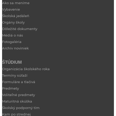
Ako sa meníme
Vybavenie
Školská jedáleň
Orgány školy
Dôležité dokumenty
Médiá o nás
Fotogaléria
Archív noviniek
ŠTÚDIUM
Organizácia školského roka
Termíny súťaží
Formuláre a tlačivá
Predmety
Voliteľné predmety
Maturitná skúška
Školský podporný tím
Kam po strednej