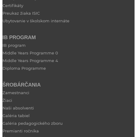
Certifikáty
Preukaz žiaka ISIC
Ubytovanie v školskom internáte
IB PROGRAM
IB program
Middle Years Programme 0
Middle Years Programme 4
Diploma Programme
ŠROBÁRČANIA
Zamestnanci
Žiaci
Naši absolventi
Galéria tabiel
Galéria pedagogického zboru
Premianti ročníka