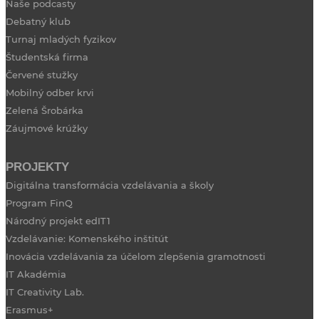
Naše podcasty
Debatný klub
Turnaj mladých fyzikov
Študentská firma
Červené stužky
Mobilný odber krvi
Zelená Šrobárka
Záujmové krúžky
PROJEKTY
Digitálna transformácia vzdelávania a školy
Program FinQ
Národný projekt edIT1
Vzdelávanie: Komenského inštitút
Inovácia vzdelávania za účelom zlepšenia gramotnosti
IT Akadémia
IT Creativity Lab.
Erasmus+