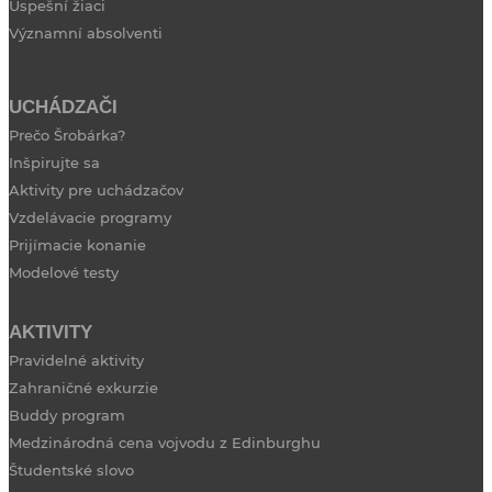
Úspešní žiaci
Významní absolventi
UCHÁDZAČI
Prečo Šrobárka?
Inšpirujte sa
Aktivity pre uchádzačov
Vzdelávacie programy
Prijímacie konanie
Modelové testy
AKTIVITY
Pravidelné aktivity
Zahraničné exkurzie
Buddy program
Medzinárodná cena vojvodu z Edinburghu
Študentské slovo