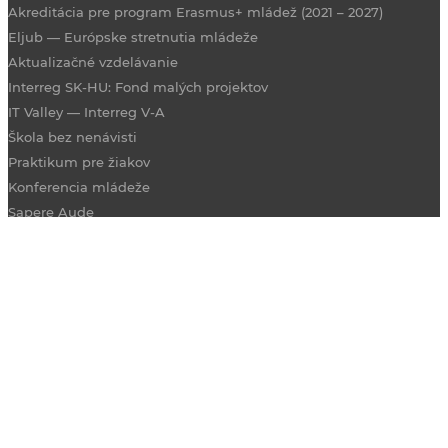
Akreditácia pre program Erasmus+ mládež (2021 – 2027)
Eljub — Európske stretnutia mládeže
Aktualizačné vzdelávanie
Interreg SK-HU: Fond malých projektov
IT Valley — Interreg V-A
Škola bez nenávisti
Praktikum pre žiakov
Konferencia mládeže
Sapere Aude
PRE VEREJNOSŤ
Kontakty
Pracovné ponuky
Faktúry, objednávky
Zmluvy
Verejné obstarávanie
Ochrana osobných údajov
Povinné zverejňovanie informácií